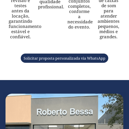
revisão e
de caixas
conjuntos
qualidade
testes
de som
completos,
profissional.
antes da
para
conforme
locação,
atender
a
garantindo
ambientes
necessidade
funcionamento
pequenos,
do evento.
estável e
médios e
confiável.
grandes.
Solicitar proposta personalizada via WhatsApp