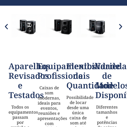
Aparelhos
Equipamentos
Flexibilidade
Varied
Revisados
Profissionais
de
de
e
Quantidade
Modelo
Caixas de
Testados
Disponí
som
Possibilidade
modernas,
de locar
ideais para
Todos os
Diferentes
desde uma
eventos,
equipamentos
tamanhos
única
reuniões e
passam
e
caixa de
apresentações
por
potências
som até
com