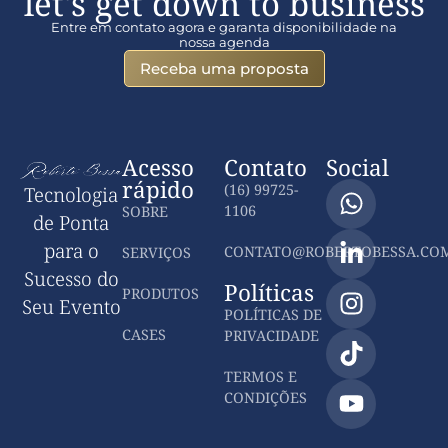
let's get down to business
Entre em contato agora e garanta disponibilidade na
nossa agenda
Receba uma proposta
Acesso
Contato
Social
rápido
(16) 99725-
Tecnologia
1106
SOBRE
de Ponta
para o
CONTATO@ROBERTOBESSA.COM
SERVIÇOS
Sucesso do
Políticas
PRODUTOS
Seu Evento
POLÍTICAS DE
CASES
PRIVACIDADE
TERMOS E
CONDIÇÕES