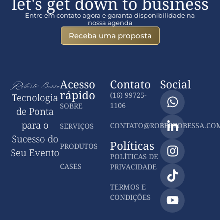
let's get down to business
Entre em contato agora e garanta disponibilidade na
nossa agenda
Receba uma proposta
Acesso
Contato
Social
rápido
(16) 99725-
Tecnologia
1106
SOBRE
de Ponta
para o
CONTATO@ROBERTOBESSA.COM
SERVIÇOS
Sucesso do
Políticas
PRODUTOS
Seu Evento
POLÍTICAS DE
CASES
PRIVACIDADE
TERMOS E
CONDIÇÕES